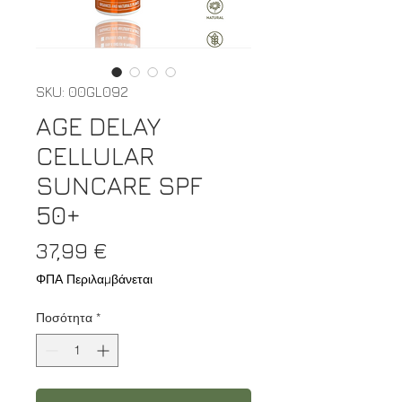
SKU: 00GL092
AGE DELAY
CELLULAR
SUNCARE SPF
50+
Τιμή
37,99 €
ΦΠΑ Περιλαμβάνεται
Ποσότητα
*