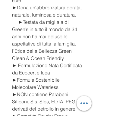
sole
►Dona un'abbronzatura dorata,
naturale, luminosa e duratura.
►Testata da migliaia di
Green’s in tutto il mondo da 34
anni,non ha mai deluso le
aspettative di tutta la famiglia.
l'Etica della Bellezza Green
Clean & Ocean Friendly
► Formulazione Nata Certificata
da Ecocert e Icea
►Formula Sostenibile
Molecolare Waterless
►NON contiene Parabeni,
Siliconi, Sls, Sles, EDTA, PEG,
derivati del petrolio in genere.
►Garantita Cruelty Free e
Vegan
►Come da Normativa europea