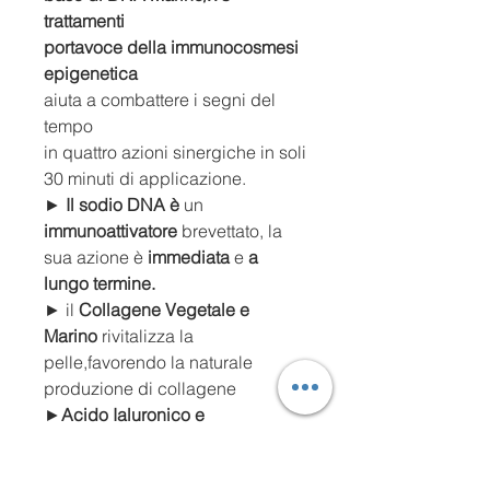
trattamenti
portavoce della immunocosmesi
epigenetica
aiuta a combattere i segni del
tempo
in quattro azioni sinergiche in soli
30 minuti di applicazione.
►
Il sodio DNA è
un
immunoattivatore
brevettato, la
sua azione è
immediata
e
a
lungo termine.
► il
Collagene Vegetale e
Marino
rivitalizza la
pelle,favorendo la naturale
produzione di collagene
►
Acido Ialuronico e
Glicosamminocano
rinforza i
recettori sensoriali della pelle