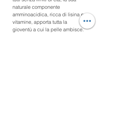
naturale componente
amminoacidica, ricca di lisina e
vitamine, apporta tutta la
gioventù a cui la pelle ambisce.
l'Etica della Bellezza Green
►Formulazione Molecolare
Waterless
►Etica e Sostenibile
►Nickel Tested
►EcoBio
►Senza OGM
►Garantita Cruelty Free
Testata sotto controllo
dermatologico
IL METODO
Da 30 anni, la Ricerca Green Energy