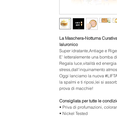
La Maschera-Notturna Curativa
Ialuronico
Super idratante,Antiage e Rige
E' letteralemente una bomba di
Regala luce,vitalità ed energi
stress,dall'inquinamento atmosf
Oggi lanciamo la nuova #LIF
la spalmi e ti riposi,lei si asso
prova di macchie!
Consigliata per tutte le condizi
• Priva di profumazioni, coloran
• Nickel Tested