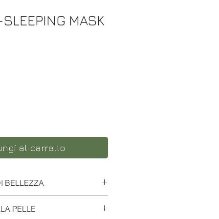
C-SLEEPING MASK
zo
ngi al carrello
DI BELLEZZA
-trattamento all’Acido
LA PELLE
 peso Molecolare,indispensabile