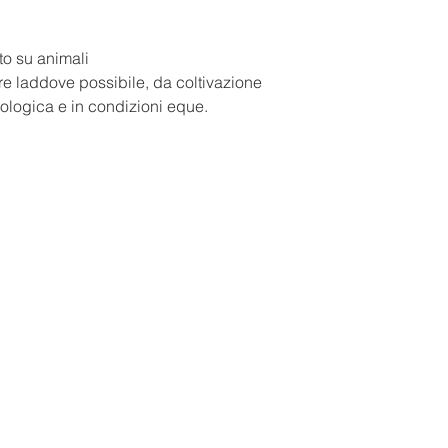
(MATRICARIA) FLO
•Olio di Jojoba :rig
OFFICINALIS LEAF 
radicali liberi e da
PARFUM(FRAGRANC
to su animali
atmosferico,aiutando
BIOLOGICA
re laddove possibile, da coltivazione
cutaneo e proteggendo
UV.
iologica e in condizioni eque.
• Malva-CamomillaBio 
principi attivi antinf
sotto stress.
La sua squisita text
divinamente si diff
irrinunciabili risulta
• Priva di profumazion
• Nickel Tested•
•
Priva di oli mineral
•
Vegana
•
Testata dermatolo
•
Nessun prodotto è 
•
Materie prime otte
coltivazione bio-dina
condizioni eque.
•Gluten Free•Alcol F