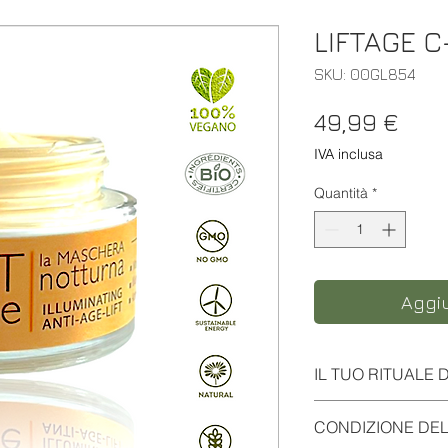
LIFTAGE 
SKU: 00GL854
Prez
49,99 €
IVA inclusa
Quantità
*
Aggiu
IL TUO RITUALE 
Per chi? La maschera
CONDIZIONE DEL
Hyaluronico a Basso