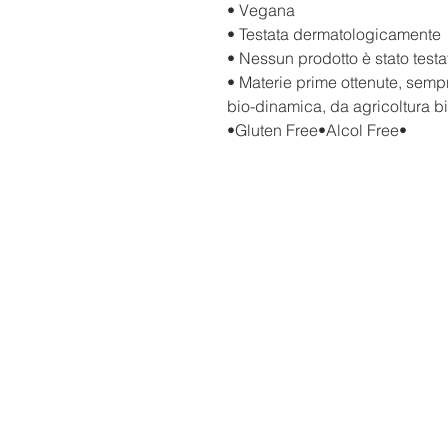
•
Vegana
•
Testata dermatologicamente
•
Nessun prodotto è stato testa
•
Materie prime ottenute, semp
bio-dinamica, da agricoltura b
•Gluten Free•Alcol Free•