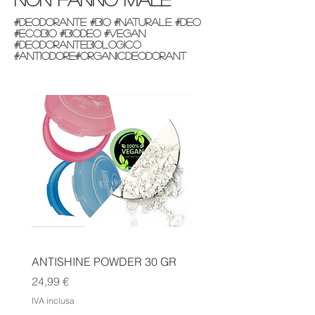
#DEODORANTE #BIO #NATURALE #DEO
#ECOBIO #BIODEO #vegan
#DEODORANTEBIOLOGICO
#ANTIODORE#organicdeodorant
ANTISHINE POWDER 30 GR
DEODORANTE BIO FIO
D'ARANCIO
Prezzo
24,99 €
Prezzo
15,99 €
IVA inclusa